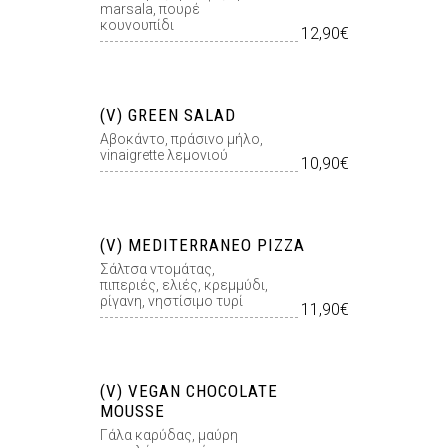
marsala, πουρέ
κουνουπίδι
12,90€
(V) GREEN SALAD
Αβοκάντο, πράσινο µήλο,
vinaigrette λεµονιού
10,90€
(V) MEDITERRANEO PIZZA
Σάλτσα ντοµάτας,
πιπεριές, ελιές, κρεµµύδι,
ρίγανη, νηστίσιμο τυρί
11,90€
(V) VEGAN CHOCOLATE
MOUSSE
Γάλα καρύδας, μαύρη