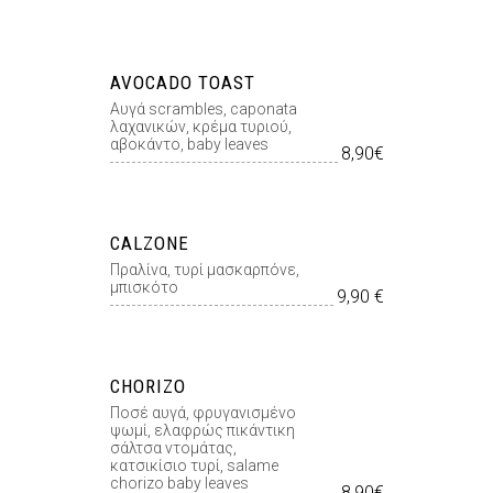
AVOCADO TOAST
Αυγά scrambles, caponata
λαχανικών, κρέµα τυριού,
αβοκάντο, baby leaves
8,90€
CALZONE
Πραλίνα, τυρί µασκαρπόνε,
µπισκότο
9,90 €
CHORIZO
Ποσέ αυγά, φρυγανισµένο
ψωµί, ελαφρώς πικάντικη
σάλτσα ντοµάτας,
κατσικίσιο τυρί, salame
chorizo baby leaves
8,90€