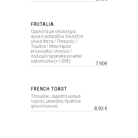
FRUTALIA
Οµελέτα µε ολόκληρα
αυγά η ασπράδια. Επιλέξτε
υλικά Φέτα / Πιπεριές /
Τοµάτα / Μανιτάρια/
prosciutto/ chorizo /
σολοµό/spianata picante/
γαλοπούλα (+1,00€)
7,90€
FRENCH TOAST
Τσουρέκι, αφράτη κρέµα
τυριού, µπανάνα, πραλίνα
φουντουκιού
8,90 €