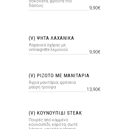
σοκολάτα, φρούτα του
δάσους
9,90€
(V) ΨΗΤΆ ΛΑΧΑΝΙΚΆ
Λαχανικά σχάρας με
vinnaigrette λεμονιού
9,90€
(V) ΡΙΖΌΤΟ ΜΕ ΜΑΝΙΤΆΡΙΑ
Άγρια μανιτάρια, φρέσκια
μαύρη τρούφα
13,90€
(V) ΚΟΥΝΟΥΠΊΔΙ STEAK
Πουρές από καμμένο
κουνουπίδι, καρότα, σωτέ