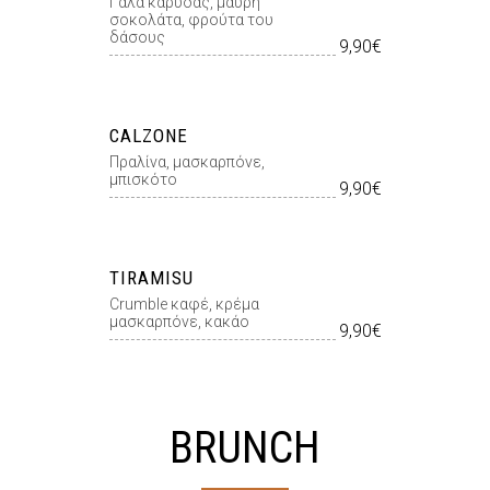
Γάλα καρύδας, µαύρη
σοκολάτα, φρούτα του
δάσους
9,90€
CALZONE
Πραλίνα, μασκαρπόνε,
μπισκότο
9,90€
TIRAMISU
Crumble καφέ, κρέμα
μασκαρπόνε, κακάο
9,90€
BRUNCH