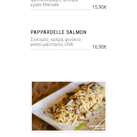
κρασι Marsala
15,90€
PAPPARDELLE SALMON
Σολομός, κρέμα, φινόκιο,
pesto μαϊντανού, chilli
16,90€