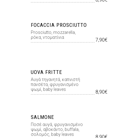
FOCACCIA PROSCIUTTO
Prosciutto, mozzarella,
ρόκα, ντοµατίνια
7,90€
UOVA FRITTE
Αυγά τηγανητά, καπνιστή
πανσέτα, φρυγανισµένο
ψωµί, baby leaves
8,90€
SALMONE
Ποσέ αυγά, φρυγανισµένο
ψωµί, αβοκάντο, buffala,
σολοµός, baby leaves
8,90€