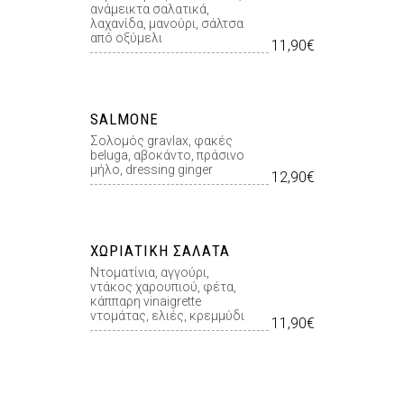
ανάμεικτα σαλατικά,
λαχανίδα, μανούρι, σάλτσα
από οξύμελι
11,90€
SALMONE
Σολοµός gravlax, φακές
beluga, αβοκάντο, πράσινο
µήλο, dressing ginger
12,90€
ΧΩΡΙΆΤΙΚΗ ΣΑΛΆΤΑ
Ντοµατίνια, αγγούρι,
ντάκος χαρουπιού, φέτα,
κάππαρη vinaigrette
ντοµάτας, ελιές, κρεµµύδι
11,90€