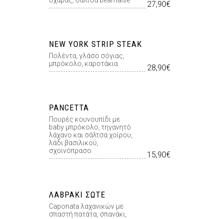
σχάρας, σάλτσα bearnaise
27,90€
NEW YORK STRIP STEAK
Πολέντα, γλάσο σόγιας,
μπρόκολο, καροτάκια
28,90€
PANCETTA
Πουρές κουνουπίδι µε
baby µπρόκολο, τηγανητό
λάχανο και σάλτσα χοίρου,
λάδι βασιλικού,
σχοινόπρασο
15,90€
ΛΑΒΡΆΚΙ ΣΩΤΈ
Caponata λαχανικών µε
σπαστή πατάτα, σπανάκι,