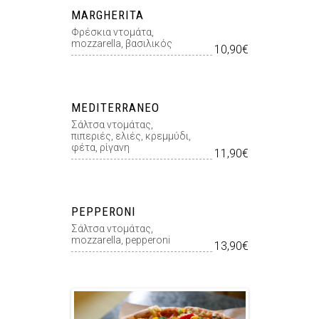
MARGHERITA
Φρέσκια ντομάτα,
mozzarella, βασιλικός
10,90€
MEDITERRANEO
Σάλτσα ντοµάτας,
πιπεριές, ελιές, κρεµµύδι,
φέτα, ρίγανη
11,90€
PEPPERONI
Σάλτσα ντοµάτας,
mozzarella, pepperoni
13,90€