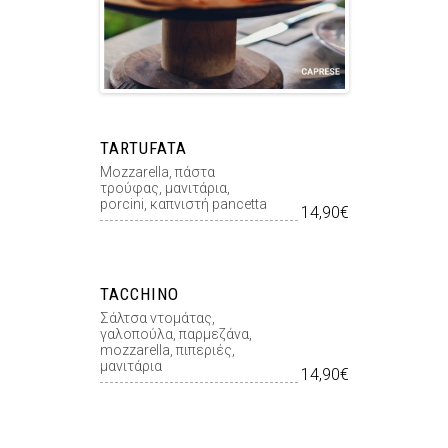
TARTUFATA
Mozzarella, πάστα
τρούφας, μανιτάρια,
porcini, καπνιστή pancetta
14,90€
TACCHINO
Σάλτσα ντοµάτας,
γαλοπούλα, παρµεζάνα,
mozzarella, πιπεριές,
µανιτάρια
14,90€