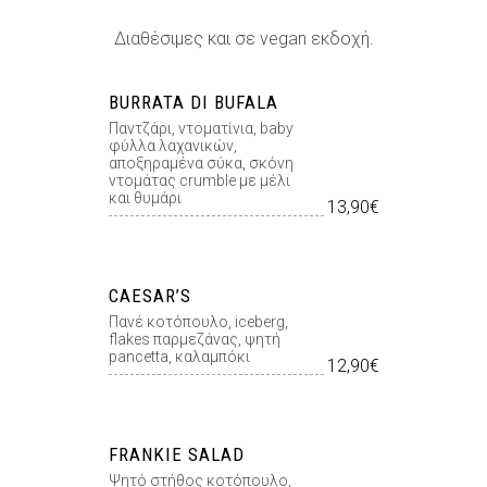
Διαθέσιμες και σε vegan εκδοχή.
BURRATA DI BUFALA
Παντζάρι, ντοµατίνια, baby
φύλλα λαχανικών,
αποξηραµένα σύκα, σκόνη
ντοµάτας crumble µε µέλι
και θυµάρι
13,90€
CAESAR’S
Πανέ κοτόπουλο, iceberg,
flakes παρµεζάνας, ψητή
pancetta, καλαµπόκι
12,90€
FRANKIE SALAD
Ψητό στήθος κοτόπουλο,