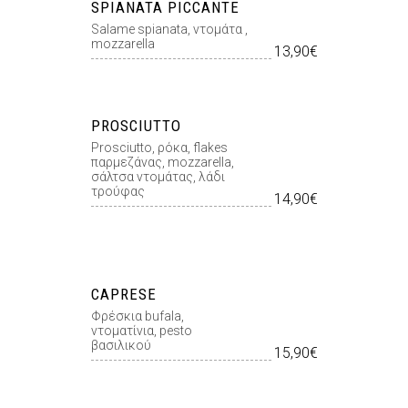
SPIANATA PICCANTE
Salame spianata, ντομάτα ,
mozzarella
13,90€
PROSCIUTTO
Prosciutto, ρόκα, flakes
παρμεζάνας, mozzarella,
σάλτσα ντομάτας, λάδι
τρούφας
14,90€
CAPRESE
Φρέσκια bufala,
ντοματίνια, pesto
βασιλικού
15,90€