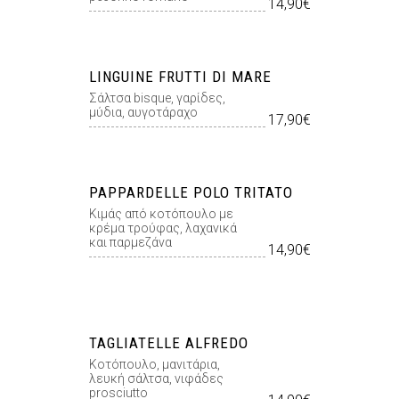
14,90€
LINGUINE FRUTTI DI MARE
Σάλτσα bisque, γαρίδες,
μύδια, αυγοτάραχο
17,90€
PAPPARDELLE POLO TRITATO
Κιµάς από κοτόπουλο µε
κρέµα τρούφας, λαχανικά
και παρµεζάνα
14,90€
TAGLIATELLE ALFREDO
Κοτόπουλο, μανιτάρια,
λευκή σάλτσα, νιφάδες
prosciutto