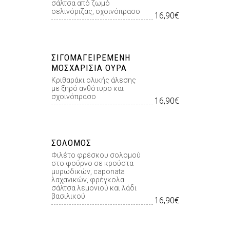
σάλτσα από ζωµό
σελινόριζας, σχοινόπρασο
16,90€
ΣΙΓΟΜΑΓΕΙΡΕΜΈΝΗ
ΜΟΣΧΑΡΊΣΙΑ ΟΥΡΆ
Κριθαράκι ολικής άλεσης
µε ξηρό ανθότυρο και
σχοινόπρασο
16,90€
ΣΟΛΟΜΌΣ
Φιλέτο φρέσκου σολοµού
στο φούρνο σε κρούστα
µυρωδικών, caponata
λαχανικών, φρέγκολα
σάλτσα λεµονιού και λάδι
βασιλικού
16,90€