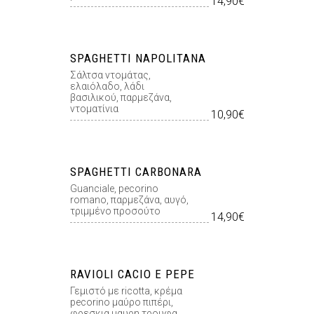
14,90€
SPAGHETTI NAPOLITANA
Σάλτσα ντοµάτας,
ελαιόλαδο, λάδι
βασιλικού, παρµεζάνα,
ντοµατίνια
10,90€
SPAGHETTI CARBONARA
Guanciale, pecorino
romano, παρμεζάνα, αυγό,
τριμμένο προσούτο
14,90€
RAVIOLI CACIO E PEPE
Γεμιστό με ricotta, κρέμα
pecorino μαύρο πιπέρι,
φρεσκια μαυρη τρουφα,