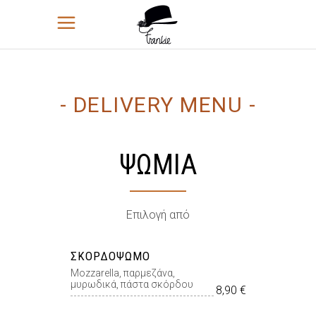
- DELIVERY MENU -
ΨΩΜΙΑ
Επιλογή από
ΣΚΟΡΔΌΨΩΜΟ
Mozzarella, παρµεζάνα,
µυρωδικά, πάστα σκόρδου
8,90 €