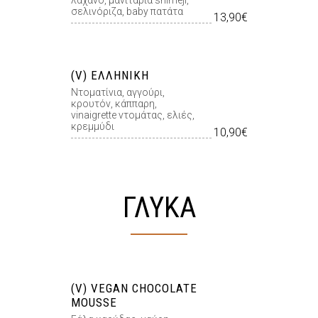
λάχανο, μανιτάρια shimeji,
σελινόριζα, baby πατάτα
13,90€
(V) ΕΛΛΗΝΙΚΉ
Ντοµατίνια, αγγούρι,
κρουτόν, κάππαρη,
vinaigrette ντοµάτας, ελιές,
κρεµµύδι
10,90€
ΓΛΥΚΑ
(V) VEGAN CHOCOLATE
MOUSSE