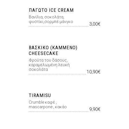
ΠΑΓΩΤΌ ICE CREAM
Βανίλια, σοκολάτα,
φυστίκι,σορμπέ µάνγκο
3,00€
ΒΆΣΚΙΚΟ (ΚΑΜΜΈΝΟ)
CHEESECAKE
Φρούτα του δάσους,
καραμελωμένη λευκή
σοκολάτα
10,90€
TIRAMISU
Crumble καφέ ,
mascarpone , κακάο
9,90€