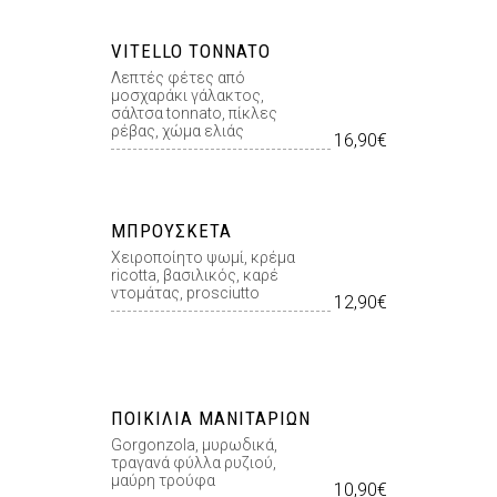
VITELLO TONNATO
Λεπτές φέτες από
μοσχαράκι γάλακτος,
σάλτσα tonnato, πίκλες
ρέβας, χώμα ελιάς
16,90€
ΜΠΡΟΥΣΚΈΤΑ
Χειροποίητο ψωµί, κρέμα
ricotta, βασιλικός, καρέ
ντομάτας, prosciutto
12,90€
ΠΟΙΚΙΛΊΑ ΜΑΝΙΤΑΡΙΏΝ
Gorgonzola, µυρωδικά,
τραγανά φύλλα ρυζιού,
µαύρη τρούφα
10,90€