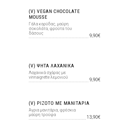
(V) VEGAN CHOCOLATE
MOUSSE
Γάλα καρύδας, μαύρη
σοκολάτα, φρούτα του
δάσους
9,90€
(V) ΨΗΤΆ ΛΑΧΑΝΙΚΆ
Λαχανικά σχάρας με
vinnaigrette λεμονιού
9,90€
(V) ΡΙΖΌΤΟ ΜΕ ΜΑΝΙΤΆΡΙΑ
Άγρια μανιτάρια, φρέσκια
μαύρη τρούφα
13,90€