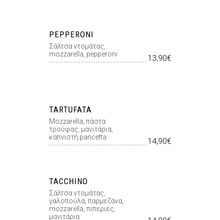
PEPPERONI
Σάλτσα ντομάτας,
mozzarella, pepperoni
13,90€
TARTUFATA
Mozzarella, πάστα
τρούφας, μανιτάρια,
καπνιστή pancetta
14,90€
TACCHINO
Σάλτσα ντομάτας,
γαλοπούλα, παρμεζάνα,
mozzarella, πιπεριές,
μανιτάρια