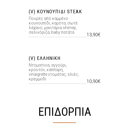
(V) ΚΟΥΝΟΥΠΊΔΙ STEAK
Πουρές από καμμένο
κουνουπίδι, καρότα, σωτέ
λάχανο, μανιτάρια shimeji,
σελινόριζα, baby πατάτα
13,90€
(V) ΕΛΛΗΝΙΚΉ
Ντοµατίνια, αγγούρι,
κρουτόν, κάππαρη,
vinaigrette ντοµάτας, ελιές,
κρεµµύδι
10,90€
ΕΠΙΔΟΡΠΙΑ