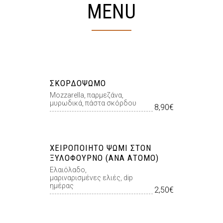
MENU
ΣΚΟΡΔΟΨΩΜΟ
Mozzarella, παρμεζάνα,
μυρωδικά, πάστα σκόρδου
8,90€
ΧΕΙΡΟΠΟΊΗΤΟ ΨΩΜΊ ΣΤΟΝ
ΞΥΛΌΦΟΥΡΝΟ (ΑΝΆ ΆΤΟΜΟ)
Ελαιόλαδο,
μαριναρισμένες ελιές, dip
ημέρας
2,50€