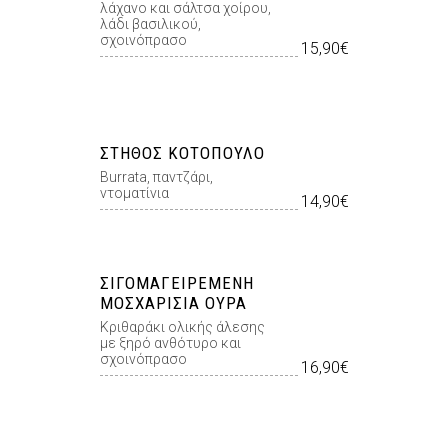
λάχανο και σάλτσα χοίρου,
λάδι βασιλικού,
σχοινόπρασο
15,90€
ΣΤΉΘΟΣ ΚΟΤΌΠΟΥΛΟ
Burrata, παντζάρι,
ντοματίνια
14,90€
ΣΙΓΟΜΑΓΕΙΡΕΜΈΝΗ
ΜΟΣΧΑΡΊΣΙΑ ΟΥΡΆ
Κριθαράκι ολικής άλεσης
με ξηρό ανθότυρο και
σχοινόπρασο
16,90€