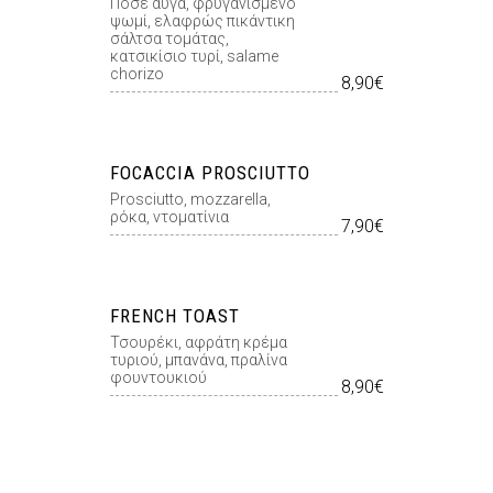
Ποσέ αυγά, φρυγανισμένο
ψωμί, ελαφρώς πικάντικη
σάλτσα τομάτας,
κατσικίσιο τυρί, salame
chorizo
8,90€
FOCACCIA PROSCIUTTO
Prosciutto, mozzarella,
ρόκα, ντοματίνια
7,90€
FRENCH TOAST
Τσουρέκι, αφράτη κρέμα
τυριού, μπανάνα, πραλίνα
φουντουκιού
8,90€