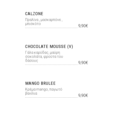
CALZONE
Πραλίνα , μασκαρπόνε ,
μπισκότο
9,90€
CHOCOLATE MOUSSE (V)
Γάλα καρύδας, μαύρη
σοκολάτα, φρούτα του
δάσους
9,90€
MANGO BRULEE
Κρέμα mango, παγωτό
βανίλια
9,90€