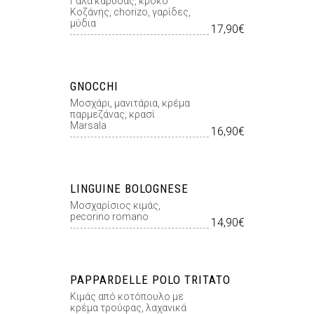
Γάλα καρύδας, κρόκο
Κοζάνης, chorizo, γαρίδες,
μύδια
17,90€
GNOCCHI
Μοσχάρι, μανιτάρια, κρέμα
παρμεζάνας, κρασί
Marsala
16,90€
LINGUINE BOLOGNESE
Μοσχαρίσιος κιμάς,
pecorino romano
14,90€
PAPPARDELLE POLO TRITATO
Κιμάς από κοτόπουλο με
κρέμα τρούφας, λαχανικά