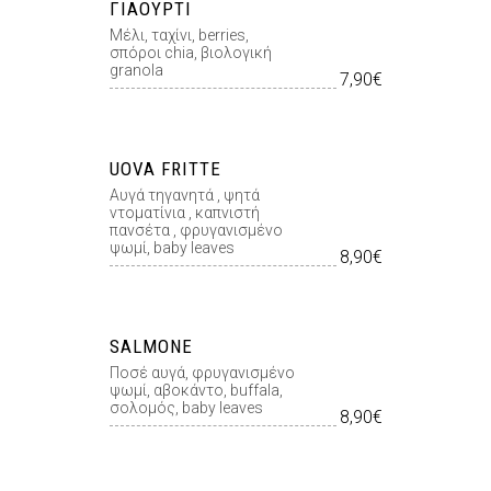
ΓΙΑΟΎΡΤΙ
Μέλι, ταχίνι, berries,
σπόροι chia, βιολογική
granola
7,90€
UOVA FRITTE
Αυγά τηγανητά , ψητά
ντοματίνια , καπνιστή
πανσέτα , φρυγανισμένο
ψωμί, baby leaves
8,90€
SALMONE
Ποσέ αυγά, φρυγανισμένο
ψωμί, αβοκάντο, buffala,
σολομός, baby leaves
8,90€