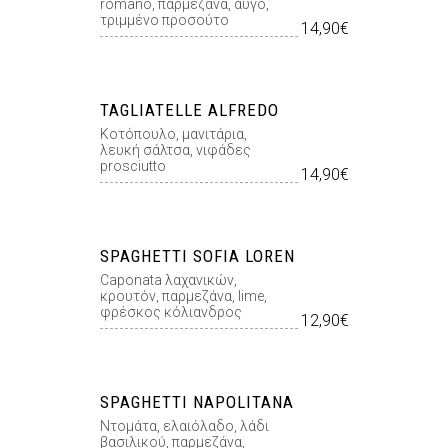
romano, παρμεζάνα, αυγό,
τριμμένο προσούτο
14,90€
TAGLIATELLE ALFREDO
Κοτόπουλο, μανιτάρια,
λευκή σάλτσα, νιφάδες
prosciutto
14,90€
SPAGHETTI SOFIA LOREN
Caponata λαχανικών,
κρουτόν, παρμεζάνα, lime,
φρέσκος κόλιανδρος
12,90€
SPAGHETTI NAPOLITANA
Ντοµάτα, ελαιόλαδο, λάδι
βασιλικού, παρµεζάνα,