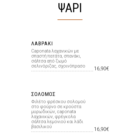
ΨΑΡΙ
ΛΑΒΡΆΚΙ
Caponata λαχανικών με
σπαστή πατάτα, σπανάκι,
σάλτσα από ζωμό
σελινόριζας, σχοινόπρασο
16,90€
ΣΟΛΟΜΌΣ
Φιλέτο φρέσκου σολοµού
στο φούρνο σε κρούστα
µυρωδικών, caponata
λαχανικών, φρέγκολα
σάλτσα λεµονιού και λάδι
βασιλικού
16,90€