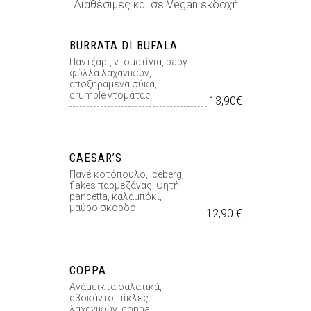
Διαθέσιμες και σε Vegan εκδοχή
BURRATA DI BUFALA
Παντζάρι, ντοµατίνια, baby
φύλλα λαχανικών,
αποξηραµένα σύκα,
crumble ντοµάτας
13,90€
CAESAR’S
Πανέ κοτόπουλο, iceberg,
flakes παρµεζάνας, ψητή
pancetta, καλαµπόκι,
μαύρο σκόρδο
12,90 €
COPPA
Ανάμεικτα σαλατικά,
αβοκάντο, πίκλες
λαχανικών, coppa,