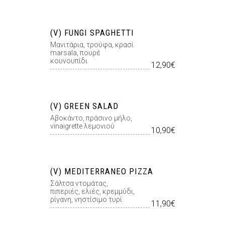
(V) FUNGI SPAGHETTI
Μανιτάρια, τρούφα, κρασί
marsala, πουρέ
κουνουπίδι
12,90€
(V) GREEN SALAD
Αβοκάντο, πράσινο µήλο,
vinaigrette λεµονιού
10,90€
(V) MEDITERRANEO PIZZA
Σάλτσα ντοµάτας,
πιπεριές, ελιές, κρεµµύδι,
ρίγανη, νηστίσιμο τυρί
11,90€