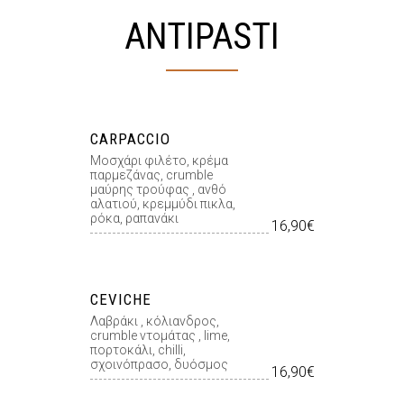
ANTIPASTI
CARPACCIO
Μοσχάρι φιλέτο, κρέμα
παρμεζάνας, crumble
μαύρης τρούφας , ανθό
αλατιού, κρεμμύδι πικλα,
ρόκα, ραπανάκι
16,90€
CEVICHE
Λαβράκι , κόλιανδρος,
crumble ντομάτας , lime,
πορτοκάλι, chilli,
σχοινόπρασο, δυόσμος
16,90€