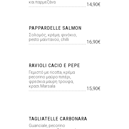
και παρμεζάνα
14,90€
PAPPARDELLE SALMON
Σολομός, κρέμα, φινόκιο,
pesto μαϊντανού, chilli
16,90€
RAVIOLI CACIO E PEPE
Γεμιστό με ricotta, κρέμα
pecorino μαύρο πιπέρι,
φρεσκια μαυρη τρουφα,
κρασι Marsala
15,90€
TAGLIATELLE CARBONARA
Guanciale, pecorino