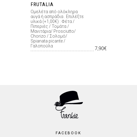
FRUTALIA
Ομελέτα από ολόκληρα
αυγά ή ασπράδια . Επιλέξτε
υλικά (+1,00€) : Φέτα /
Πιπεριές / Τομάτα /
Μανιτάρια/ Prosciutto/
Chorizo / Σολομό/
Spianata picante /
Γαλοπούλα
7,90€
FACEBOOK