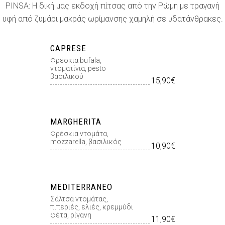
PINSA: Η δική μας εκδοχή πίτσας από την Ρώμη με τραγανή
υφή από ζυμάρι μακράς ωρίμανσης χαμηλή σε υδατάνθρακες.
CAPRESE
Φρέσκια bufala,
ντοματίνια, pesto
βασιλικού
15,90€
MARGHERITA
Φρέσκια ντομάτα,
mozzarella, βασιλικός
10,90€
MEDITERRANEO
Σάλτσα ντομάτας,
πιπεριές, ελιές, κρεμμύδι
φέτα, ρίγανη
11,90€