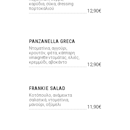
καρύδια, σύκα, dressing
πορτοκαλιού
12,90€
PANZANELLA GRECA
Ντοµατίνια, αγγούρι,
κρουτόν, φέτα, κάππαρη
vinaigrette ντοµάτας, ελιές,
κρεµµύδι, αβοκάντο
12,90€
FRANKIE SALAD
Κοτόπουλο, ανάμεικτα
σαλατικά, ντοματίνια,
μανούρι, οξύμελι
11,90€