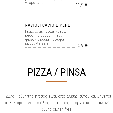
ντοµατίνια
11,90€
RAVIOLI CACIO E PEPE
Γεμιστό με ricotta, κρέμα
pecorino μαύρο πιπέρι,
φρεσκια μαυρη τρουφα,
κρασι Marsala
15,90€
PIZZA / PINSA
PIZZA: Η ζύμη της πίτσας είναι από αλεύρι σίτου και ψήνεται
σε ξυλόφουρνο. Για όλες τις πίτσες υπάρχει και η επιλογή
ζύμης gluten free